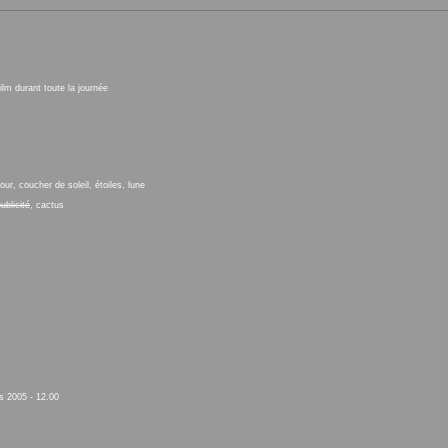
ilm durant toute la journée
ur, coucher de soleil, étoiles, lune
ublicité
, cactus
 2005 - 12.00