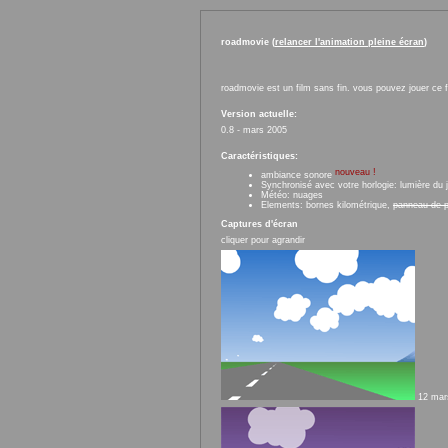
roadmovie (
relancer l'animation pleine écran
)
roadmovie est un film sans fin. vous pouvez jouer ce f
Version actuelle:
0.8 - mars 2005
Caractéristiques:
nouveau !
ambiance sonore
Synchronisé avec votre horlogie: lumière du jo
Météo: nuages
Elements: bornes kilométrique,
panneau de p
Captures d'écran
cliquer pour agrandir
12 mars