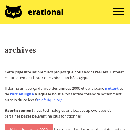
erational
archives
Cette page liste les premiers projets que nous avons réalisés. L’intéret
est uniquement historique voire ... archéologique.
Il donne un aperçu du web des années 2000 et de la scène
net.art
et
de
l’art en ligne
à laquelle nous avons activé collaboré notamment
au sein du collectif
teleferique.org
Avertissement :
Les technologies ont beaucoup évoluées et
certaines pages peuvent ne plus fonctionner.
Mise à jour mars 2026
La plupart des flashs sont maintenant de