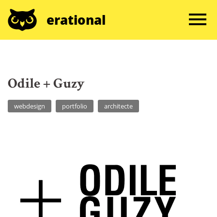
erational
Odile + Guzy
webdesign
portfolio
architecte