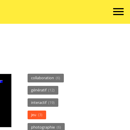
collaboration
(6)
génératif
(12)
interactif
(19)
jeu
(3)
photographie
(6)