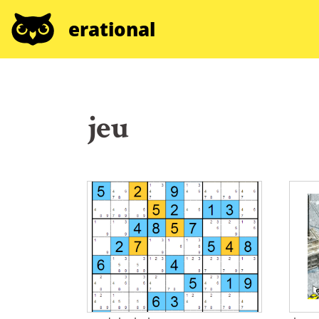
erational
jeu