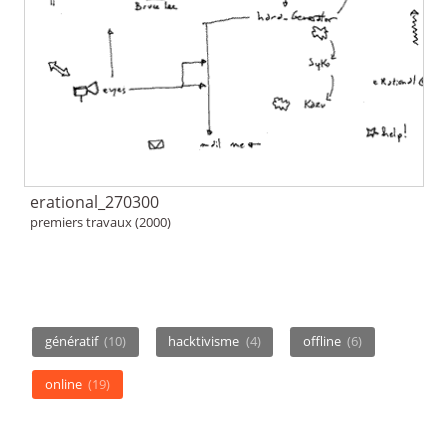
erational_270300
premiers travaux (2000)
génératif
(10)
hacktivisme
(4)
offline
(6)
online
(19)