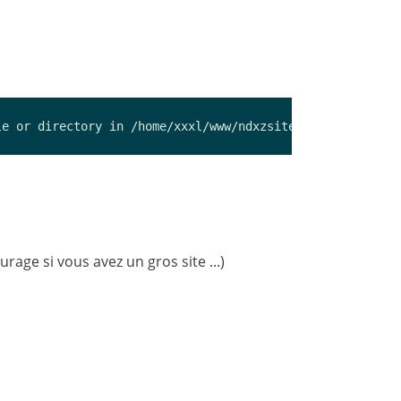
le or directory in /home/xxxl/www/ndxzsite/plugin/format
rage si vous avez un gros site ...)