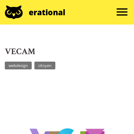
erational
VECAM
webdesign
citoyen